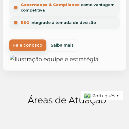
Governança & Compliance
como vantagem
competitiva
ESG
integrado à tomada de decisão
Fale conosco
Saiba mais
Português
▼
Áreas de Atuação
Com visão estratégica e atuação multidisciplinar, o
Legraz Group oferece soluções jurídicas integradas que
fortalecem empresas em todas as etapas do seu
desenvolvimento.