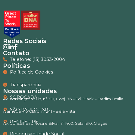
Redes Sociais
Contato
Telefone: (15) 3033-2004
Políticas
Política de Cookies
Transparência
Nossas unidades
SOROCABA
Av. Washington Luiz, nº 310, Conj. 96 – Ed. Black – Jardim Emília
SÃO PAULO – SP
Alameda Rio Claro, nº 241 – Bela Vista
RECIFE – PE
Av. Conselheiro Rosa e Silva, n° 1460, Sala 1310, Graças
Responsabilidade Social