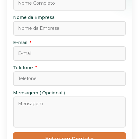
Mensagem ( Opcional )
Nome da Empresa
E-mail
Entre em Contato
Telefone
Mensagem ( Opcional )
Entre em Contato